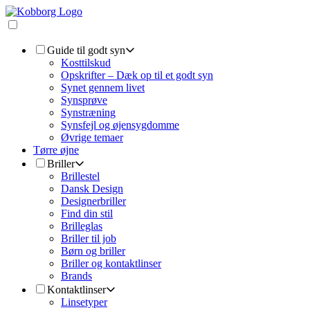
Guide til godt syn
Kosttilskud
Opskrifter – Dæk op til et godt syn
Synet gennem livet
Synsprøve
Synstræning
Synsfejl og øjensygdomme
Øvrige temaer
Tørre øjne
Briller
Brillestel
Dansk Design
Designerbriller
Find din stil
Brilleglas
Briller til job
Børn og briller
Briller og kontaktlinser
Brands
Kontaktlinser
Linsetyper