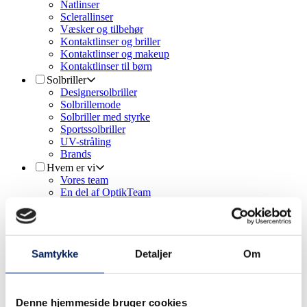
Natlinser
Sclerallinser
Væsker og tilbehør
Kontaktlinser og briller
Kontaktlinser og makeup
Kontaktlinser til børn
Solbriller
Designersolbriller
Solbrillemode
Solbriller med styrke
Sportssolbriller
UV-stråling
Brands
Hvem er vi
Vores team
En del af OptikTeam
Aktuelt
Kontakt
Abonnement
Fast Pris
Samtykke
Detaljer
Om
Delbetaling
Eyedeal
Kontaktlinse abonnement
Re-Circle
Denne hjemmeside bruger cookies