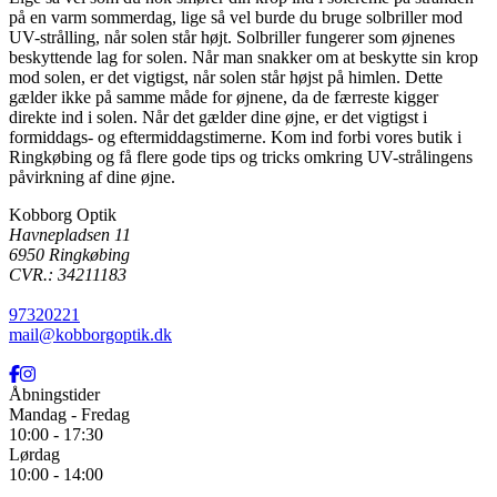
på en varm sommerdag, lige så vel burde du bruge solbriller mod
UV-strålling, når solen står højt. Solbriller fungerer som øjnenes
beskyttende lag for solen. Når man snakker om at beskytte sin krop
mod solen, er det vigtigst, når solen står højst på himlen. Dette
gælder ikke på samme måde for øjnene, da de færreste kigger
direkte ind i solen. Når det gælder dine øjne, er det vigtigst i
formiddags- og eftermiddagstimerne. Kom ind forbi vores butik i
Ringkøbing og få flere gode tips og tricks omkring UV-strålingens
påvirkning af dine øjne.
Kobborg Optik
Havnepladsen 11
6950
Ringkøbing
CVR.: 34211183
97320221
mail@kobborgoptik.dk
Åbningstider
Mandag - Fredag
10:00 - 17:30
Lørdag
10:00 - 14:00