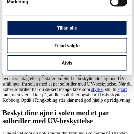
Hvorfor er UV-stråling så farligt?
Marketing
Du kan læse mere om vores brug af cookies og andre
teknologier, samt om vores indsamling og behandling af
Hvis du udsætter dine øjne for en forhøjet mængde af UV-stråling,
personoplysninger ved at trykke på linket til
kan du risikere akutte skader som:
Persondatapolitik i bunden af vores hjemmeside.
Tillad alle
Sneblindhed i form af hornhinde- eller bindehinde-betændelse
Svejseøjne
Tågede hornhinder
Tillad valgte
Grå stær
Ligesom huden kan blive solskoldet og skadet af UV-stråling, så er
øjnene også udsat. Følgerne kan være alvorlige synsforringelser som
Afvis
ovennævnte. Vær opmærksom på UV-stråling i alle situationer, hvor
solen står højt. Dette gælder i lige så høj grad på stranden som på en
overskyet dag eller på skiferien. Skaf et beskyttende lag mod UV-
strålingen fra solen med et par solbriller med UV-beskyttelse. Når du
køber solbriller har du sikkert mange krav som
styrke
, stil, til
sport
mm, men vær sikker på, at dine solbriller også har UV-beskyttelse.
Kobborg Optik i Ringkøbing står klar med god hjælp og rådgivning.
Beskyt dine øjne i solen med et par
solbriller med UV-beskyttelse
Lige så vel som du nok smører din krop ind i solcreme på stranden